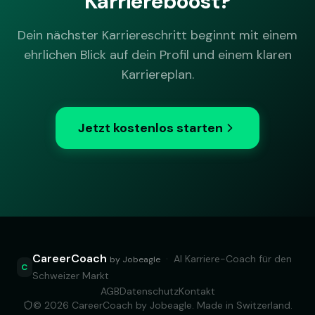
Karriereboost?
Dein nächster Karriereschritt beginnt mit einem
ehrlichen Blick auf dein Profil und einem klaren
Karriereplan.
Jetzt kostenlos starten
CareerCoach
·
AI Karriere-Coach für den
by Jobeagle
C
Schweizer Markt
AGB
Datenschutz
Kontakt
© 2026 CareerCoach by Jobeagle. Made in Switzerland.