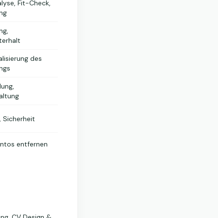
lyse, Fit-Check,
ng
ng,
terhalt
lisierung des
ngs
lung,
altung
, Sicherheit
ontos entfernen
ing, CV Design &