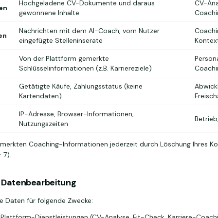
Hochgeladene CV-Dokumente und daraus
CV-Ana
en
gewonnene Inhalte
Coachi
Nachrichten mit dem AI-Coach, vom Nutzer
Coachi
en
eingefügte Stelleninserate
Kontex
Von der Plattform gemerkte
Persona
Schlüsselinformationen (z.B. Karriereziele)
Coachi
Getätigte Käufe, Zahlungsstatus (keine
Abwick
Kartendaten)
Freisch
IP-Adresse, Browser-Informationen,
Betrieb
Nutzungszeiten
emerkten Coaching-Informationen jederzeit durch Löschung Ihres K
 7).
r Datenbearbeitung
re Daten für folgende Zwecke:
 Plattform-Dienstleistungen (CV-Analyse, Fit-Check, Karriere-Coach