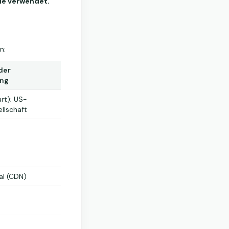
le verwendet.
n:
der
ung
urt); US-
llschaft
al (CDN)