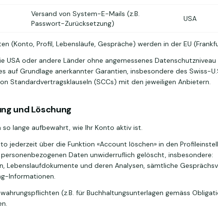
Versand von System-E-Mails (z.B.
USA
Passwort-Zurücksetzung)
en (Konto, Profil, Lebensläufe, Gespräche) werden in der EU (Frankfu
die USA oder andere Länder ohne angemessenes Datenschutzniveau 
ies auf Grundlage anerkannter Garantien, insbesondere des Swiss-U.
n Standardvertragsklauseln (SCCs) mit den jeweiligen Anbietern.
ung und Löschung
so lange aufbewahrt, wie Ihr Konto aktiv ist.
to jederzeit über die Funktion «Account löschen» in den Profileinste
 personenbezogenen Daten unwiderruflich gelöscht, insbesondere:
en, Lebenslaufdokumente und deren Analysen, sämtliche Gesprächsv
g-Informationen.
wahrungspflichten (z.B. für Buchhaltungsunterlagen gemäss Obligat
en.