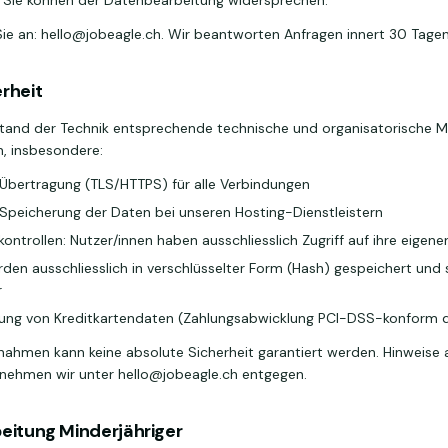
Sie können der Datenbearbeitung widersprechen.
Sie an: hello@jobeagle.ch. Wir beantworten Anfragen innert 30 Tagen
rheit
Stand der Technik entsprechende technische und organisatorische
n, insbesondere:
 Übertragung (TLS/HTTPS) für alle Verbindungen
 Speicherung der Daten bei unseren Hosting-Dienstleistern
skontrollen: Nutzer/innen haben ausschliesslich Zugriff auf ihre eigen
den ausschliesslich in verschlüsselter Form (Hash) gespeichert und 
r
ung von Kreditkartendaten (Zahlungsabwicklung PCI-DSS-konform d
nahmen kann keine absolute Sicherheit garantiert werden. Hinweise 
 nehmen wir unter hello@jobeagle.ch entgegen.
beitung Minderjähriger