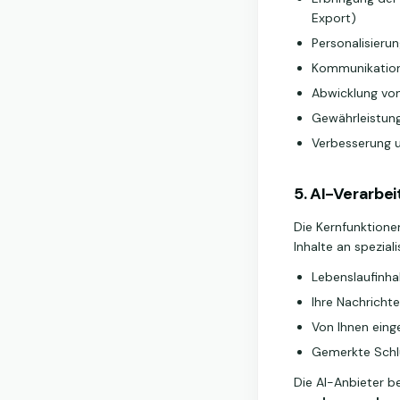
Export)
Personalisieru
Kommunikation 
Abwicklung vo
Gewährleistung
Verbesserung u
5. AI-Verarbe
Die Kernfunktionen
Inhalte an speziali
Lebenslaufinhal
Ihre Nachrich
Von Ihnen eing
Gemerkte Schlü
Die AI-Anbieter be