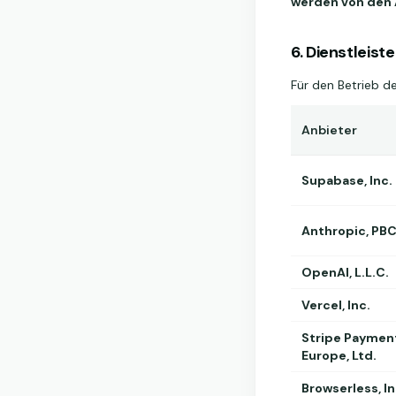
werden von den 
6. Dienstleis
Für den Betrieb de
Anbieter
Supabase, Inc.
Anthropic, PB
OpenAI, L.L.C.
Vercel, Inc.
Stripe Paymen
Europe, Ltd.
Browserless, In