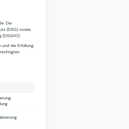
le. Die
utz (DSG) sowie,
ng (DSGVO).
 und die Erfüllung
erechtigten
ierung,
dung
lisierung