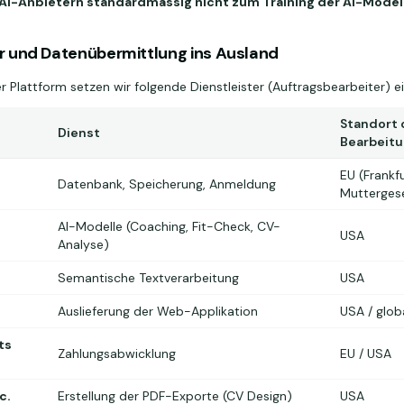
AI-Anbietern standardmässig nicht zum Training der AI-Model
ter und Datenübermittlung ins Ausland
r Plattform setzen wir folgende Dienstleister (Auftragsbearbeiter) ei
Standort 
Dienst
Bearbeit
EU (Frankf
Datenbank, Speicherung, Anmeldung
Muttergese
AI-Modelle (Coaching, Fit-Check, CV-
C
USA
Analyse)
Semantische Textverarbeitung
USA
Auslieferung der Web-Applikation
USA / glob
ts
Zahlungsabwicklung
EU / USA
c.
Erstellung der PDF-Exporte (CV Design)
USA