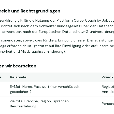
reich und Rechtsgrundlagen
erklärung gilt für die Nutzung der Plattform CareerCoach by Jobeag
 richtet sich nach dem Schweizer Bundesgesetz über den Datensch
fall anwendbar, nach der Europäischen Datenschutz-Grundverordnu
rsonendaten, soweit dies für die Erbringung unserer Dienstleistungen
gs erforderlich ist, gestützt auf Ihre Einwilligung oder auf unsere b
Sicherheit und Missbrauchsverhinderung).
en wir bearbeiten
e
Beispiele
Zweck
E-Mail, Name, Passwort (nur verschlüsselt
Registr
gespeichert)
Anmel
Zielrolle, Branche, Region, Sprachen,
Persona
Berufserfahrung